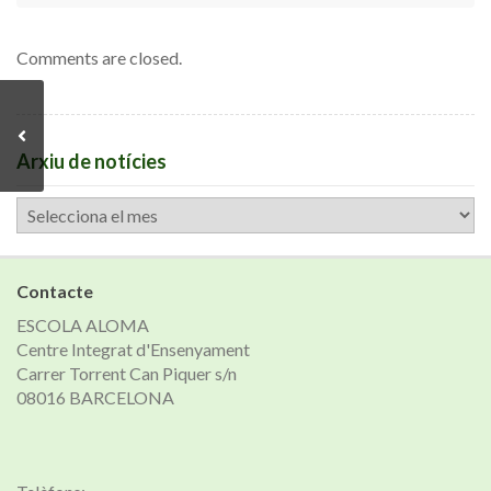
Comments are closed.
Arxiu de notícies
Arxiu
de
notícies
Contacte
ESCOLA ALOMA
Centre Integrat d'Ensenyament
Carrer Torrent Can Piquer s/n
08016 BARCELONA