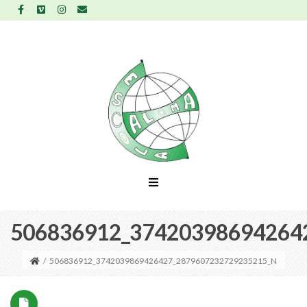
506836912_37420398694264
/
506836912_3742039869426427_2879607232729235215_N