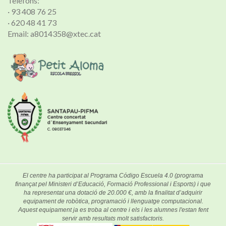
Telèfons:
· 93 408 76 25
· 620 48 41 73
Email: a8014358@xtec.cat
El centre ha participat al Programa Código Escuela 4.0 (programa
finançat pel Ministeri d’Educació, Formació Professional i Esports) i que
ha representat una dotació de 20.000 €, amb la finalitat d’adquirir
equipament de robòtica, programació i llenguatge computacional.
Aquest equipament ja es troba al centre i els i les alumnes l'estan fent
servir amb resultats molt satisfactoris.