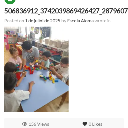
506836912_3742039869426427_2879607
Posted on
1 de juliol de 2025
by
Escola Aloma
wrote in
.
156 Views
0
Likes