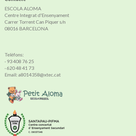
ESCOLA ALOMA
Centre Integrat d'Ensenyament
Carrer Torrent Can Piquer s/n
08016 BARCELONA
Telèfons:
· 93 408 76 25
· 620 48 41 73
Email: a8014358@xtec.cat