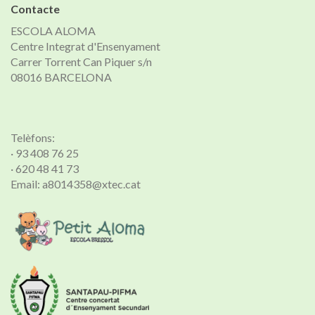
Contacte
ESCOLA ALOMA
Centre Integrat d'Ensenyament
Carrer Torrent Can Piquer s/n
08016 BARCELONA
Telèfons:
· 93 408 76 25
· 620 48 41 73
Email: a8014358@xtec.cat