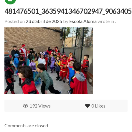
481476501_3635941346702947_9063405
Posted on
23 d'abril de 2025
by
Escola Aloma
wrote in
.
192 Views
0
Likes
Comments are closed.