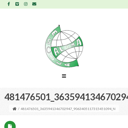
481476501_36359413467029
/
481476501_3635941346702947_9063405117315451094_N