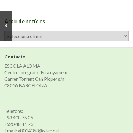
Arxiu de notícies
Arxiu
de
notícies
Contacte
ESCOLA ALOMA
Centre Integrat d'Ensenyament
Carrer Torrent Can Piquer s/n
08016 BARCELONA
Telèfons:
· 93 408 76 25
· 620 48 41 73
Email: a8014358@xtec.cat