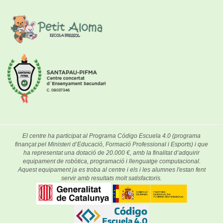
El centre ha participat al Programa Código Escuela 4.0 (programa
finançat pel Ministeri d’Educació, Formació Professional i Esports) i que
ha representat una dotació de 20.000 €, amb la finalitat d’adquirir
equipament de robòtica, programació i llenguatge computacional.
Aquest equipament ja es troba al centre i els i les alumnes l'estan fent
servir amb resultats molt satisfactoris.