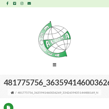
481775756_36359414600362
/
481775756_3635941460036269_3342659435144488169_N