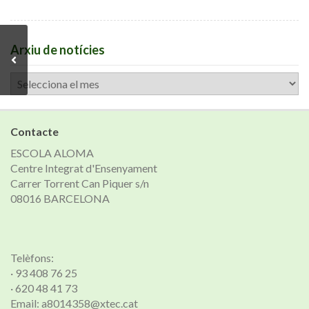
Arxiu de notícies
Arxiu
de
notícies
Contacte
ESCOLA ALOMA
Centre Integrat d'Ensenyament
Carrer Torrent Can Piquer s/n
08016 BARCELONA
Telèfons:
· 93 408 76 25
· 620 48 41 73
Email: a8014358@xtec.cat