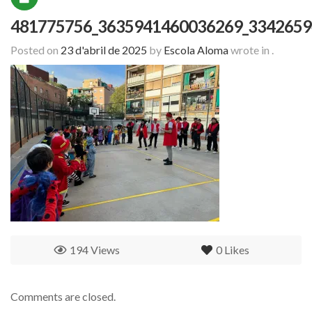
481775756_3635941460036269_3342659
Posted on
23 d'abril de 2025
by
Escola Aloma
wrote in
.
194 Views
0
Likes
Comments are closed.