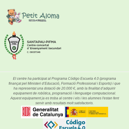
El centre ha participat al Programa Código Escuela 4.0 (programa
finançat pel Ministeri d’Educació, Formació Professional i Esports) i que
ha representat una dotació de 20.000 €, amb la finalitat d’adquirir
equipament de robòtica, programació i llenguatge computacional.
Aquest equipament ja es troba al centre i els i les alumnes l'estan fent
servir amb resultats molt satisfactoris.