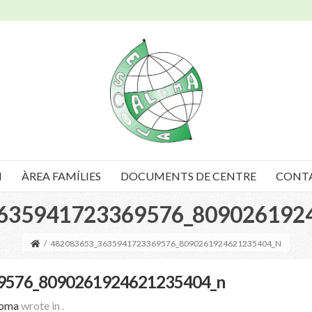
I
ÀREA FAMÍLIES
DOCUMENTS DE CENTRE
CONT
635941723369576_809026192
/
482083653_3635941723369576_8090261924621235404_N
9576_8090261924621235404_n
loma
wrote in
.