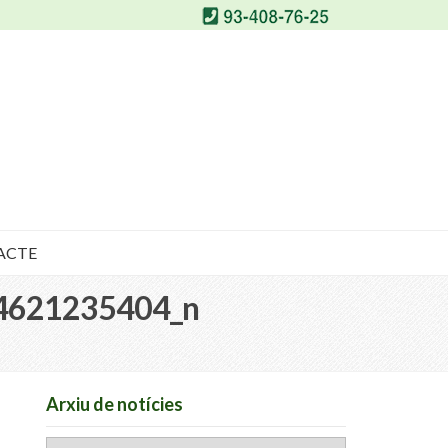
ACTE
4621235404_n
Arxiu de notícies
Arxiu