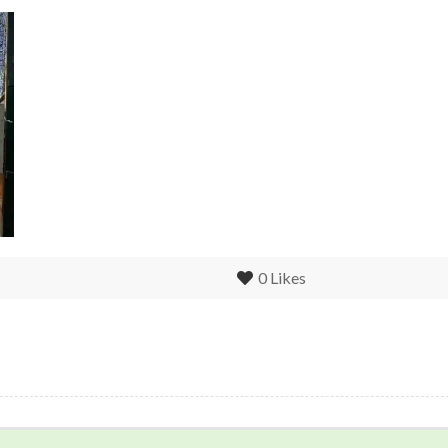
0
Likes