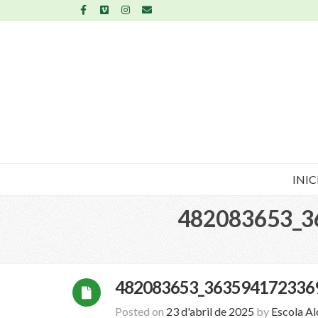
INIC
482083653_3
482083653_363594172336
Posted on
23 d'abril de 2025
by
Escola A