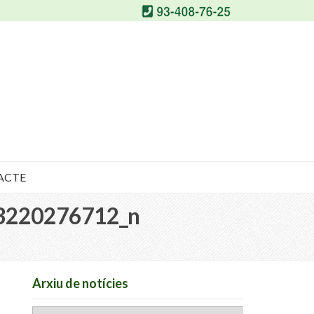
ACTE
3220276712_n
Arxiu de notícies
Arxiu