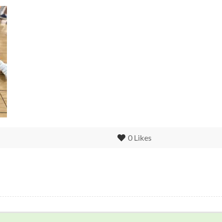
0
Likes