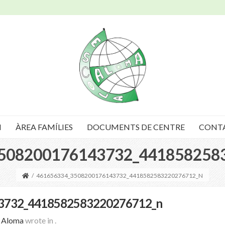
I
ÀREA FAMÍLIES
DOCUMENTS DE CENTRE
CONT
508200176143732_441858258
/
461656334_3508200176143732_4418582583220276712_N
3732_4418582583220276712_n
a Aloma
wrote in
.