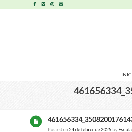
INIC
461656334_3
461656334_350820017614
Posted on
24 de febrer de 2025
by
Escol