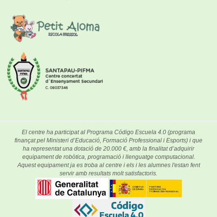
El centre ha participat al Programa Código Escuela 4.0 (programa
finançat pel Ministeri d’Educació, Formació Professional i Esports) i que
ha representat una dotació de 20.000 €, amb la finalitat d’adquirir
equipament de robòtica, programació i llenguatge computacional.
Aquest equipament ja es troba al centre i els i les alumnes l'estan fent
servir amb resultats molt satisfactoris.