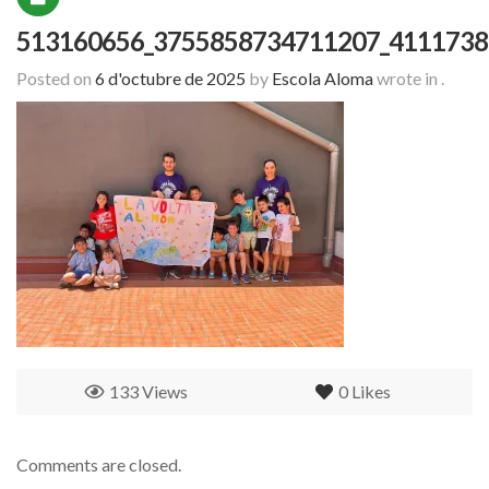
513160656_3755858734711207_4111738
Posted on
6 d'octubre de 2025
by
Escola Aloma
wrote in
.
133 Views
0
Likes
Comments are closed.