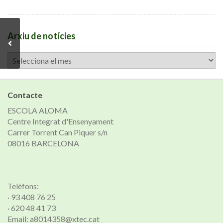
Arxiu de notícies
Arxiu
de
notícies
Contacte
ESCOLA ALOMA
Centre Integrat d'Ensenyament
Carrer Torrent Can Piquer s/n
08016 BARCELONA
Telèfons:
· 93 408 76 25
· 620 48 41 73
Email: a8014358@xtec.cat