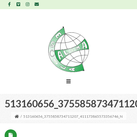
513160656_37558587347112
/
513160656_3755858734711207_411173865573356746_N