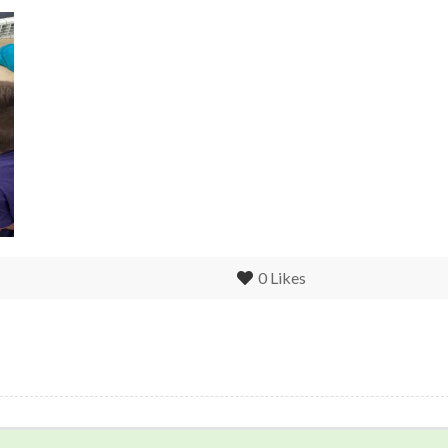
0
Likes