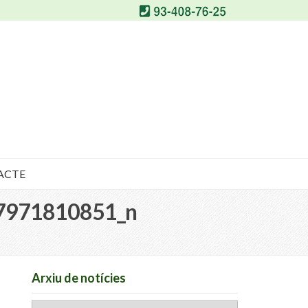
ACTE
7971810851_n
Arxiu de notícies
Arxiu