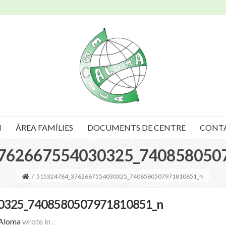
I
ÀREA FAMÍLIES
DOCUMENTS DE CENTRE
CONT
762667554030325_740858050
/
515324784_3762667554030325_7408580507971810851_N
0325_7408580507971810851_n
 Aloma
wrote in
.