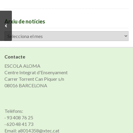
Arxiu de notícies
Arxiu
de
notícies
Contacte
ESCOLA ALOMA
Centre Integrat d'Ensenyament
Carrer Torrent Can Piquer s/n
08016 BARCELONA
Telèfons:
· 93 408 76 25
· 620 48 41 73
Email: a8014358@xtec.cat