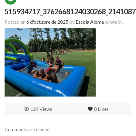
515934717_3762668124030268_2141087
Posted on
6 d'octubre de 2025
by
Escola Aloma
wrote in
.
124 Views
0
Likes
Comments are closed.