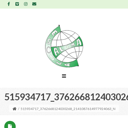
515934717_37626681240302
/
515934717_3762668124030268_2141087614977924063_N