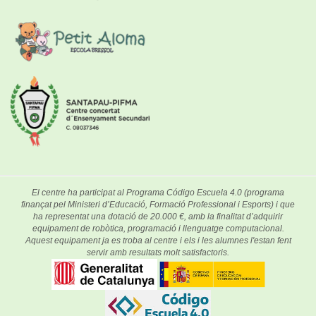
El centre ha participat al Programa Código Escuela 4.0 (programa
finançat pel Ministeri d’Educació, Formació Professional i Esports) i que
ha representat una dotació de 20.000 €, amb la finalitat d’adquirir
equipament de robòtica, programació i llenguatge computacional.
Aquest equipament ja es troba al centre i els i les alumnes l'estan fent
servir amb resultats molt satisfactoris.