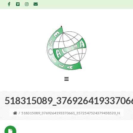
518315089_37692641933706
/
518315089_3769264193370661_3572547524379458520_N