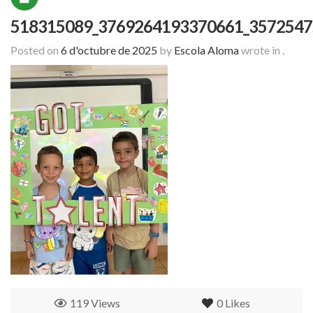
518315089_3769264193370661_3572547
Posted on
6 d'octubre de 2025
by
Escola Aloma
wrote in
.
119 Views
0
Likes