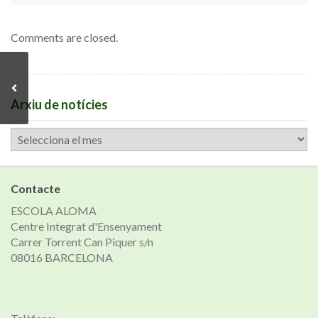
Comments are closed.
Arxiu de notícies
Arxiu
de
notícies
Contacte
ESCOLA ALOMA
Centre Integrat d'Ensenyament
Carrer Torrent Can Piquer s/n
08016 BARCELONA