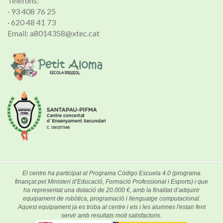
Telèfons:
· 93 408 76 25
· 620 48 41 73
Email: a8014358@xtec.cat
El centre ha participat al Programa Código Escuela 4.0 (programa
finançat pel Ministeri d’Educació, Formació Professional i Esports) i que
ha representat una dotació de 20.000 €, amb la finalitat d’adquirir
equipament de robòtica, programació i llenguatge computacional.
Aquest equipament ja es troba al centre i els i les alumnes l'estan fent
servir amb resultats molt satisfactoris.