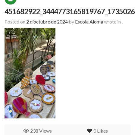
451682922_3444773165819767_1735026
Posted on
2 d'octubre de 2024
by
Escola Aloma
wrote in
.
238 Views
0
Likes