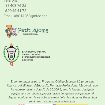
Telèfons:
· 93 408 76 25
· 620 48 41 73
Email: a8014358@xtec.cat
El centre ha participat al Programa Código Escuela 4.0 (programa
finançat pel Ministeri d’Educació, Formació Professional i Esports) i que
ha representat una dotació de 20.000 €, amb la finalitat d’adquirir
equipament de robòtica, programació i llenguatge computacional.
Aquest equipament ja es troba al centre i els i les alumnes l'estan fent
servir amb resultats molt satisfactoris.