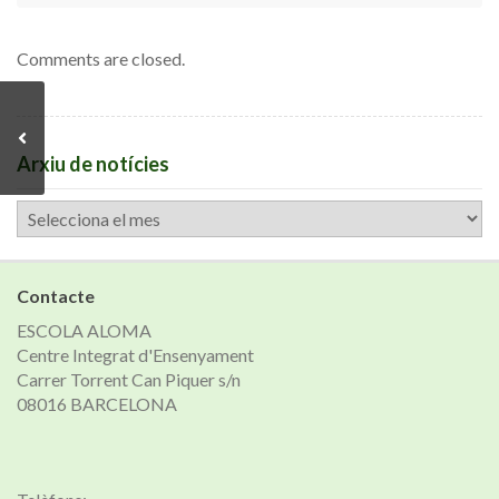
Comments are closed.
Arxiu de notícies
Arxiu
de
notícies
Contacte
ESCOLA ALOMA
Centre Integrat d'Ensenyament
Carrer Torrent Can Piquer s/n
08016 BARCELONA