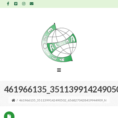
461966135_35113991424905
/
461966135_3511399142490502_6568270428419944909_N