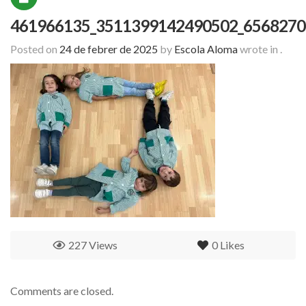
461966135_3511399142490502_6568270
Posted on
24 de febrer de 2025
by
Escola Aloma
wrote in
.
227 Views
0
Likes
Comments are closed.