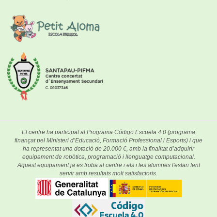
El centre ha participat al Programa Código Escuela 4.0 (programa
finançat pel Ministeri d’Educació, Formació Professional i Esports) i que
ha representat una dotació de 20.000 €, amb la finalitat d’adquirir
equipament de robòtica, programació i llenguatge computacional.
Aquest equipament ja es troba al centre i els i les alumnes l'estan fent
servir amb resultats molt satisfactoris.