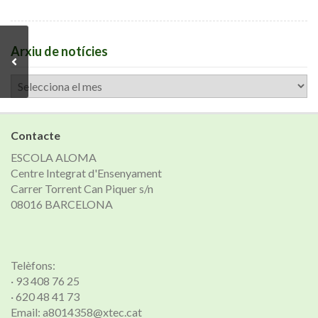
Arxiu de notícies
Arxiu
de
notícies
Contacte
ESCOLA ALOMA
Centre Integrat d'Ensenyament
Carrer Torrent Can Piquer s/n
08016 BARCELONA
Telèfons:
· 93 408 76 25
· 620 48 41 73
Email: a8014358@xtec.cat