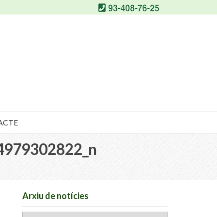
ACTE
4979302822_n
Arxiu de notícies
Arxiu