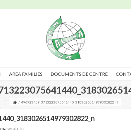
I
ÀREA FAMÍLIES
DOCUMENTS DE CENTRE
CONT
713223075641440_318302651
/
496923459_3713223075641440_3183026514979302822_N
1440_3183026514979302822_n
oma
wrote in
.