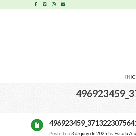
INIC
496923459_3
496923459_371322307564
Posted on
3 de juny de 2025
by
Escola Al