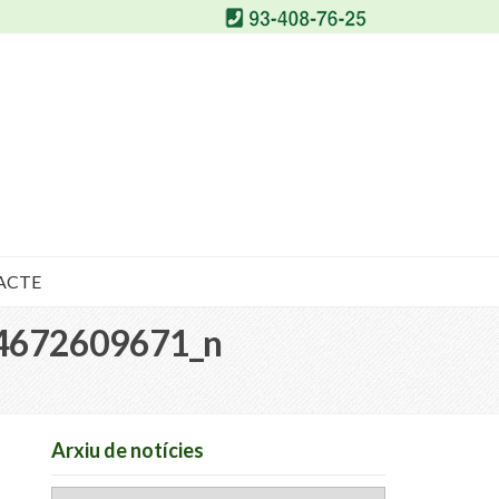
ACTE
4672609671_n
Arxiu de notícies
Arxiu