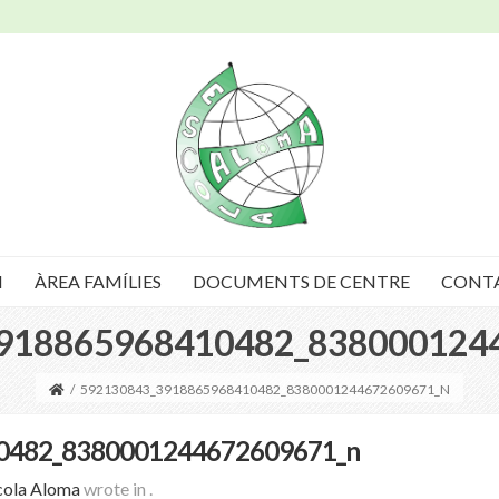
I
ÀREA FAMÍLIES
DOCUMENTS DE CENTRE
CONT
918865968410482_838000124
/
592130843_3918865968410482_8380001244672609671_N
0482_8380001244672609671_n
cola Aloma
wrote in
.