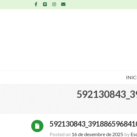
INIC
592130843_3
592130843_391886596841
Posted on
16 de desembre de 2025
by
Es