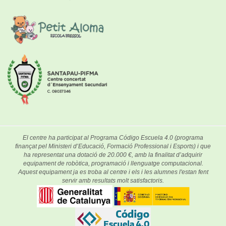
El centre ha participat al Programa Código Escuela 4.0 (programa
finançat pel Ministeri d’Educació, Formació Professional i Esports) i que
ha representat una dotació de 20.000 €, amb la finalitat d’adquirir
equipament de robòtica, programació i llenguatge computacional.
Aquest equipament ja es troba al centre i els i les alumnes l'estan fent
servir amb resultats molt satisfactoris.