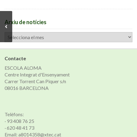
Arxiu de notícies
Arxiu
de
notícies
Contacte
ESCOLA ALOMA
Centre Integrat d'Ensenyament
Carrer Torrent Can Piquer s/n
08016 BARCELONA
Telèfons:
· 93 408 76 25
· 620 48 41 73
Email: a8014358@xtec.cat