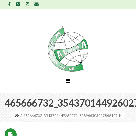
465666732_35437014492602
/
465666732_3543701449260271_858966503017866107_N