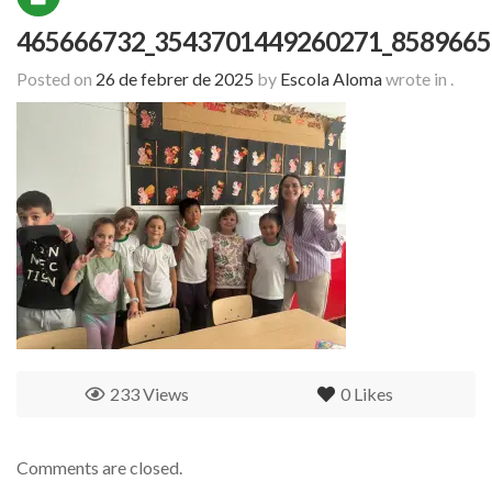
465666732_3543701449260271_8589665
Posted on
26 de febrer de 2025
by
Escola Aloma
wrote in
.
233 Views
0
Likes
Comments are closed.