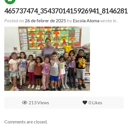
465737474_3543701415926941_8146281
Posted on
26 de febrer de 2025
by
Escola Aloma
wrote in
.
213 Views
0
Likes
Comments are closed.