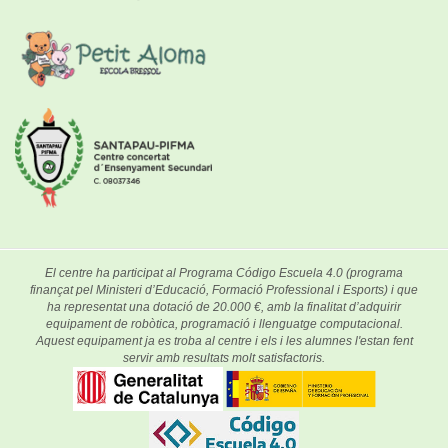
El centre ha participat al Programa Código Escuela 4.0 (programa
finançat pel Ministeri d’Educació, Formació Professional i Esports) i que
ha representat una dotació de 20.000 €, amb la finalitat d’adquirir
equipament de robòtica, programació i llenguatge computacional.
Aquest equipament ja es troba al centre i els i les alumnes l'estan fent
servir amb resultats molt satisfactoris.