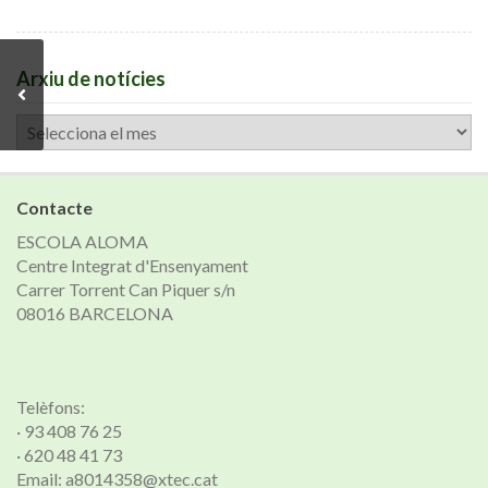
Arxiu de notícies
Arxiu
de
notícies
Contacte
ESCOLA ALOMA
Centre Integrat d'Ensenyament
Carrer Torrent Can Piquer s/n
08016 BARCELONA
Telèfons:
· 93 408 76 25
· 620 48 41 73
Email: a8014358@xtec.cat