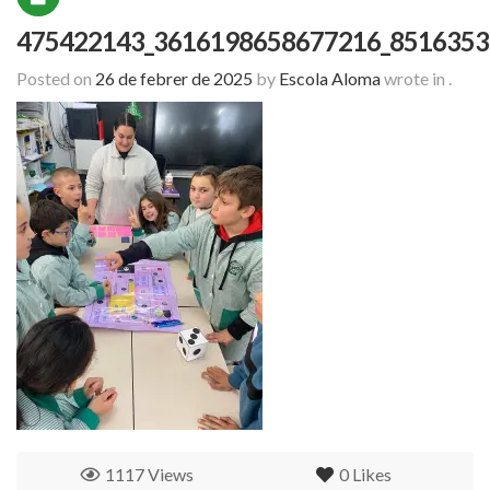
475422143_3616198658677216_8516353
Posted on
26 de febrer de 2025
by
Escola Aloma
wrote in
.
1117 Views
0
Likes