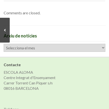
Comments are closed.
Arxiu de notícies
Arxiu
de
notícies
Contacte
ESCOLA ALOMA
Centre Integrat d'Ensenyament
Carrer Torrent Can Piquer s/n
08016 BARCELONA