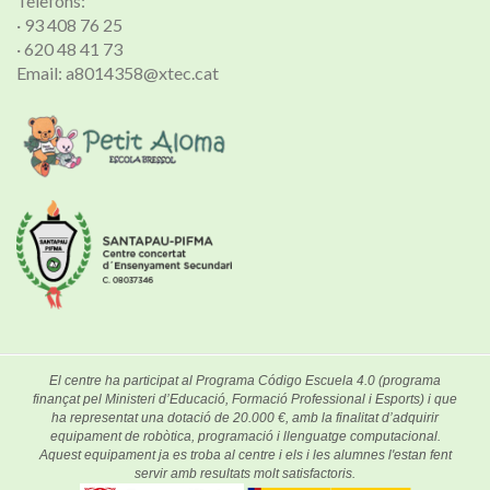
Telèfons:
· 93 408 76 25
· 620 48 41 73
Email: a8014358@xtec.cat
El centre ha participat al Programa Código Escuela 4.0 (programa
finançat pel Ministeri d’Educació, Formació Professional i Esports) i que
ha representat una dotació de 20.000 €, amb la finalitat d’adquirir
equipament de robòtica, programació i llenguatge computacional.
Aquest equipament ja es troba al centre i els i les alumnes l'estan fent
servir amb resultats molt satisfactoris.