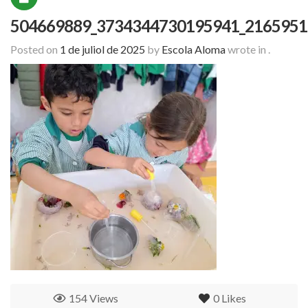
504669889_3734344730195941_2165951
Posted on
1 de juliol de 2025
by
Escola Aloma
wrote in
.
154 Views
0
Likes