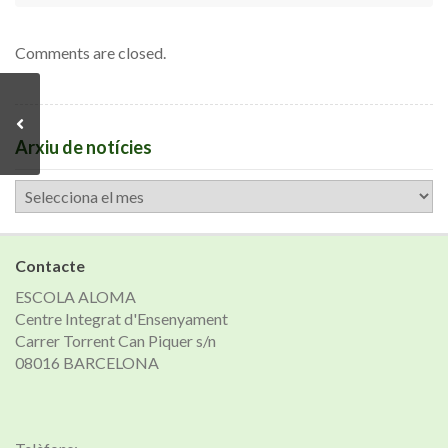
Comments are closed.
Arxiu de notícies
Arxiu
de
notícies
Contacte
ESCOLA ALOMA
Centre Integrat d'Ensenyament
Carrer Torrent Can Piquer s/n
08016 BARCELONA