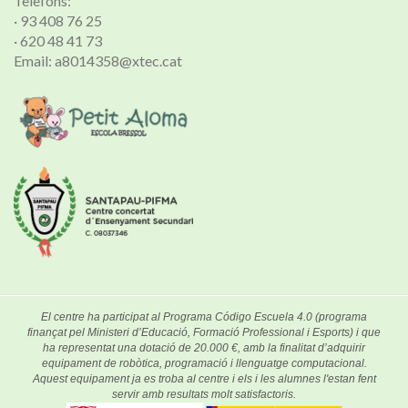
Telèfons:
· 93 408 76 25
· 620 48 41 73
Email: a8014358@xtec.cat
El centre ha participat al Programa Código Escuela 4.0 (programa
finançat pel Ministeri d’Educació, Formació Professional i Esports) i que
ha representat una dotació de 20.000 €, amb la finalitat d’adquirir
equipament de robòtica, programació i llenguatge computacional.
Aquest equipament ja es troba al centre i els i les alumnes l'estan fent
servir amb resultats molt satisfactoris.