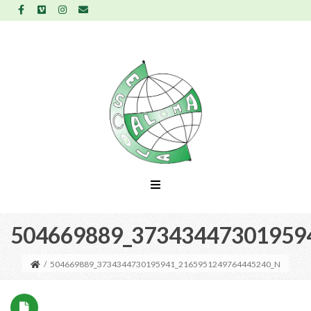
504669889_37343447301959
/
504669889_3734344730195941_2165951249764445240_N