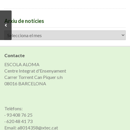
Arxiu de notícies
Arxiu
de
notícies
Contacte
ESCOLA ALOMA
Centre Integrat d'Ensenyament
Carrer Torrent Can Piquer s/n
08016 BARCELONA
Telèfons:
· 93 408 76 25
· 620 48 41 73
Email: a8014358@xtec.cat