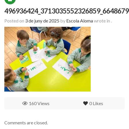
496936424_3713035552326859_6648679
Posted on
3 de juny de 2025
by
Escola Aloma
wrote in
.
160 Views
0
Likes
Comments are closed.