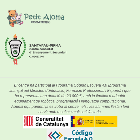
El centre ha participat al Programa Código Escuela 4.0 (programa
finançat pel Ministeri d’Educació, Formació Professional i Esports) i que
ha representat una dotació de 20.000 €, amb la finalitat d’adquirir
equipament de robòtica, programació i llenguatge computacional.
Aquest equipament ja es troba al centre i els i les alumnes l'estan fent
servir amb resultats molt satisfactoris.