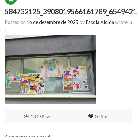
584732125_3908019566161789_6549421
Posted on
16 de desembre de 2025
by
Escola Aloma
wrote in
.
181 Views
0
Likes
Comments are closed.