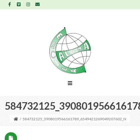
584732125_39080195661617
/
584732125_3908019566161789_6549421269049207602_N