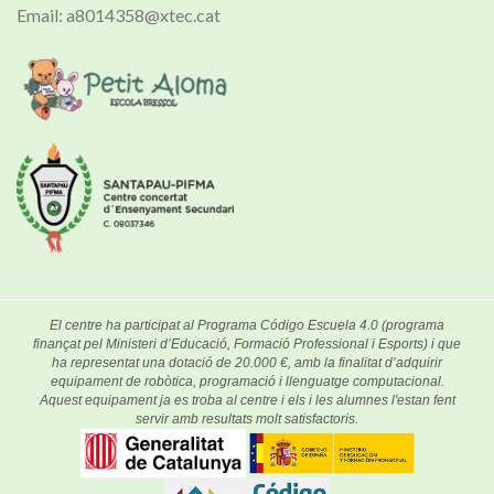
Email: a8014358@xtec.cat
El centre ha participat al Programa Código Escuela 4.0 (programa
finançat pel Ministeri d’Educació, Formació Professional i Esports) i que
ha representat una dotació de 20.000 €, amb la finalitat d’adquirir
equipament de robòtica, programació i llenguatge computacional.
Aquest equipament ja es troba al centre i els i les alumnes l'estan fent
servir amb resultats molt satisfactoris.