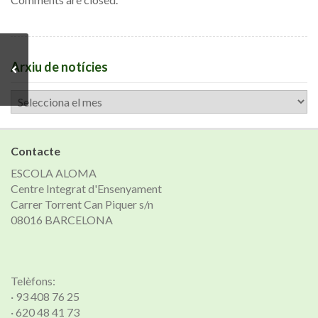
Arxiu de notícies
Arxiu
de
notícies
Contacte
ESCOLA ALOMA
Centre Integrat d'Ensenyament
Carrer Torrent Can Piquer s/n
08016 BARCELONA
Telèfons:
· 93 408 76 25
· 620 48 41 73