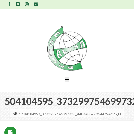
504104595_37329975469973
/
504104595_3732997546997326_4403498728644794698_N