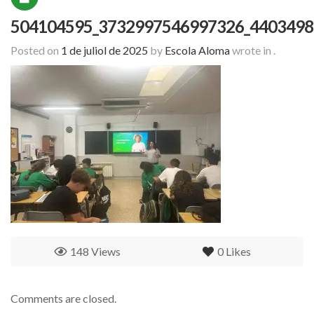
504104595_3732997546997326_4403498
Posted on
1 de juliol de 2025
by
Escola Aloma
wrote in
.
148 Views
0
Likes
Comments are closed.