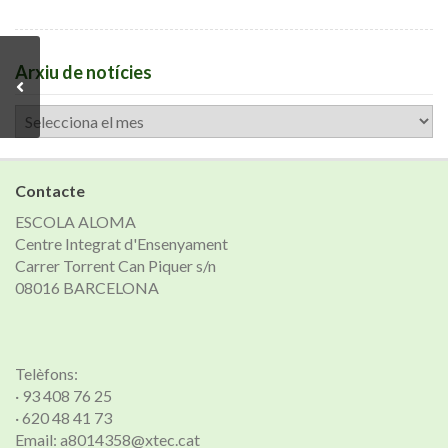
Arxiu de notícies
Arxiu
de
notícies
Contacte
ESCOLA ALOMA
Centre Integrat d'Ensenyament
Carrer Torrent Can Piquer s/n
08016 BARCELONA
Telèfons:
· 93 408 76 25
· 620 48 41 73
Email: a8014358@xtec.cat