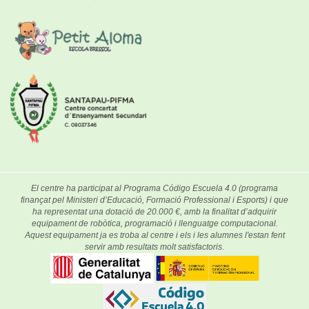
El centre ha participat al Programa Código Escuela 4.0 (programa
finançat pel Ministeri d’Educació, Formació Professional i Esports) i que
ha representat una dotació de 20.000 €, amb la finalitat d’adquirir
equipament de robòtica, programació i llenguatge computacional.
Aquest equipament ja es troba al centre i els i les alumnes l'estan fent
servir amb resultats molt satisfactoris.