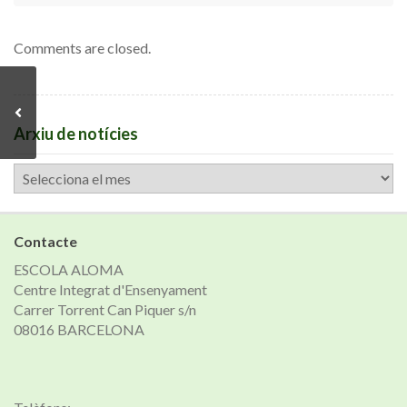
Comments are closed.
Arxiu de notícies
Arxiu
de
notícies
Contacte
ESCOLA ALOMA
Centre Integrat d'Ensenyament
Carrer Torrent Can Piquer s/n
08016 BARCELONA