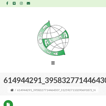
614944291_39583277144643
/
614944291_3958327714464307_3125927110290691872_N