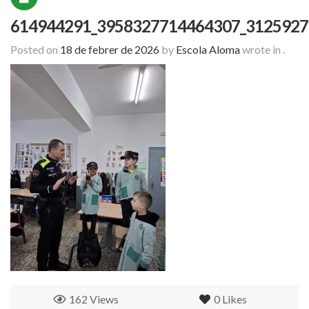
614944291_3958327714464307_3125927
Posted on
18 de febrer de 2026
by
Escola Aloma
wrote in
.
162 Views
0
Likes