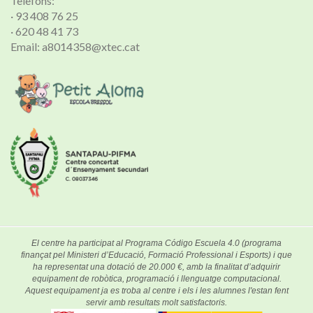
Telèfons:
· 93 408 76 25
· 620 48 41 73
Email: a8014358@xtec.cat
El centre ha participat al Programa Código Escuela 4.0 (programa
finançat pel Ministeri d’Educació, Formació Professional i Esports) i que
ha representat una dotació de 20.000 €, amb la finalitat d’adquirir
equipament de robòtica, programació i llenguatge computacional.
Aquest equipament ja es troba al centre i els i les alumnes l'estan fent
servir amb resultats molt satisfactoris.