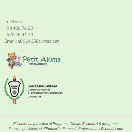
Telèfons:
· 93 408 76 25
· 620 48 41 73
Email: a8014358@xtec.cat
El centre ha participat al Programa Código Escuela 4.0 (programa
finançat pel Ministeri d’Educació, Formació Professional i Esports) i que