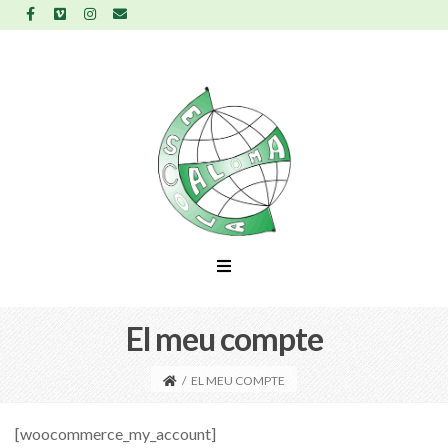
El meu compte
/
EL MEU COMPTE
[woocommerce_my_account]