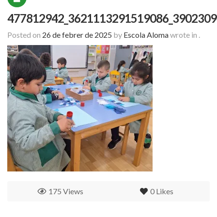
477812942_3621113291519086_3902309
Posted on
26 de febrer de 2025
by
Escola Aloma
wrote in
.
175 Views
0
Likes