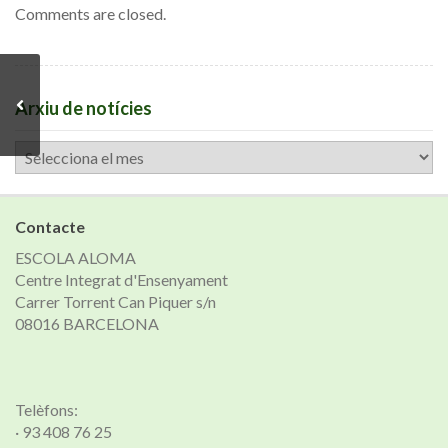
Comments are closed.
Arxiu de notícies
Arxiu
de
notícies
Contacte
ESCOLA ALOMA
Centre Integrat d'Ensenyament
Carrer Torrent Can Piquer s/n
08016 BARCELONA
Telèfons:
· 93 408 76 25