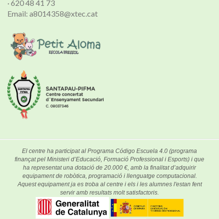
· 620 48 41 73
Email: a8014358@xtec.cat
El centre ha participat al Programa Código Escuela 4.0 (programa
finançat pel Ministeri d’Educació, Formació Professional i Esports) i que
ha representat una dotació de 20.000 €, amb la finalitat d’adquirir
equipament de robòtica, programació i llenguatge computacional.
Aquest equipament ja es troba al centre i els i les alumnes l'estan fent
servir amb resultats molt satisfactoris.