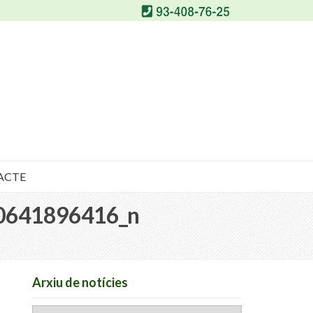
ACTE
0641896416_n
Arxiu de notícies
Arxiu