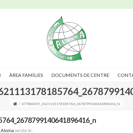
I
ÀREA FAMÍLIES
DOCUMENTS DE CENTRE
CONT
621113178185764_267879914
/
477884355_3621113178185764_2678799140641896416_N
5764_2678799140641896416_n
a Aloma
wrote in
.