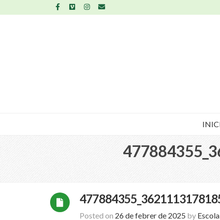
INIC
477884355_3
477884355_362111317818
Posted on
26 de febrer de 2025
by
Escol