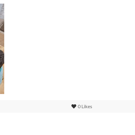
0
Likes