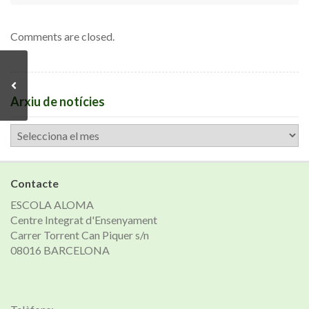
Comments are closed.
Arxiu de notícies
Arxiu
de
notícies
Contacte
ESCOLA ALOMA
Centre Integrat d'Ensenyament
Carrer Torrent Can Piquer s/n
08016 BARCELONA