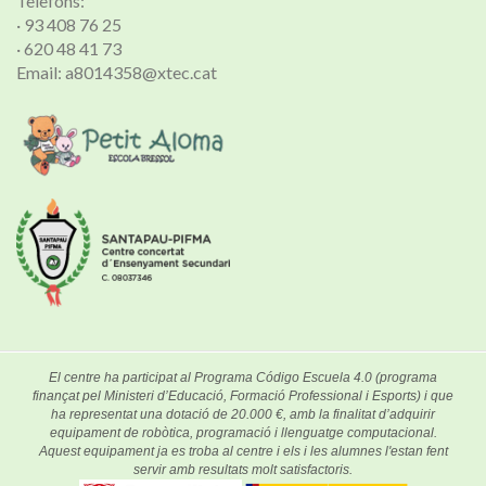
Telèfons:
· 93 408 76 25
· 620 48 41 73
Email: a8014358@xtec.cat
El centre ha participat al Programa Código Escuela 4.0 (programa
finançat pel Ministeri d’Educació, Formació Professional i Esports) i que
ha representat una dotació de 20.000 €, amb la finalitat d’adquirir
equipament de robòtica, programació i llenguatge computacional.
Aquest equipament ja es troba al centre i els i les alumnes l'estan fent
servir amb resultats molt satisfactoris.