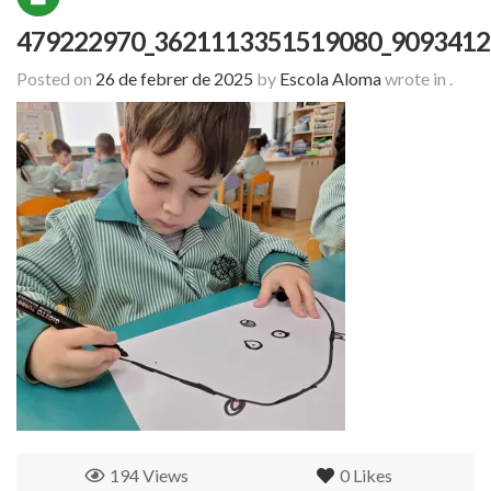
479222970_3621113351519080_9093412
Posted on
26 de febrer de 2025
by
Escola Aloma
wrote in
.
194 Views
0
Likes