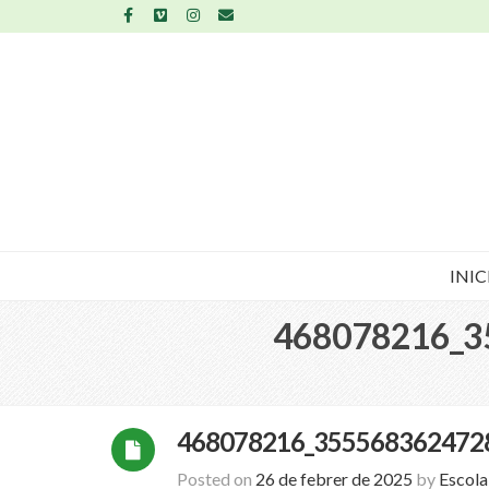
INIC
468078216_3
468078216_355568362472
Posted on
26 de febrer de 2025
by
Escol