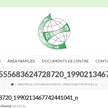
I
ÀREA FAMÍLIES
DOCUMENTS DE CENTRE
CONT
555683624728720_199021346
/
468078216_3555683624728720_1990213467742441041_N
8720_1990213467742441041_n
a Aloma
wrote in
.