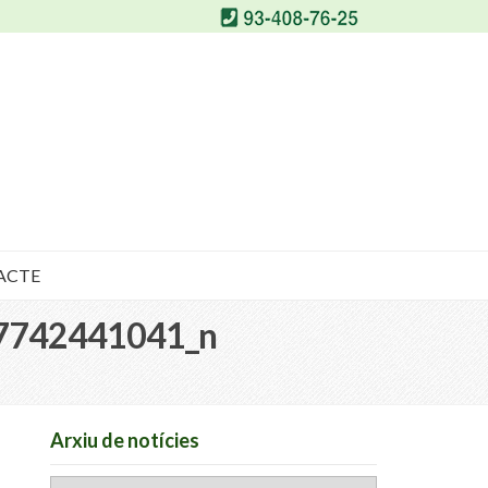
ACTE
7742441041_n
Arxiu de notícies
Arxiu