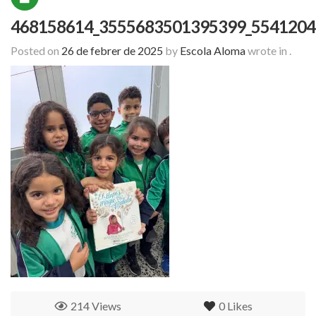
468158614_3555683501395399_5541204
Posted on
26 de febrer de 2025
by
Escola Aloma
wrote in
.
214 Views
0
Likes