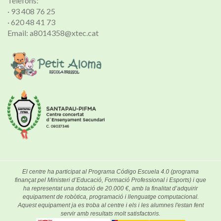
Telèfons:
· 93 408 76 25
· 620 48 41 73
Email: a8014358@xtec.cat
El centre ha participat al Programa Código Escuela 4.0 (programa
finançat pel Ministeri d’Educació, Formació Professional i Esports) i que
ha representat una dotació de 20.000 €, amb la finalitat d’adquirir
equipament de robòtica, programació i llenguatge computacional.
Aquest equipament ja es troba al centre i els i les alumnes l'estan fent
servir amb resultats molt satisfactoris.