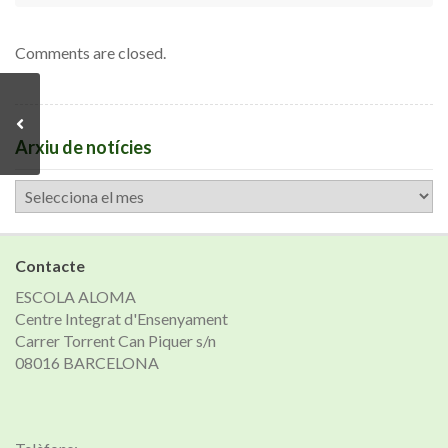
Comments are closed.
Arxiu de notícies
Arxiu
de
notícies
Contacte
ESCOLA ALOMA
Centre Integrat d'Ensenyament
Carrer Torrent Can Piquer s/n
08016 BARCELONA