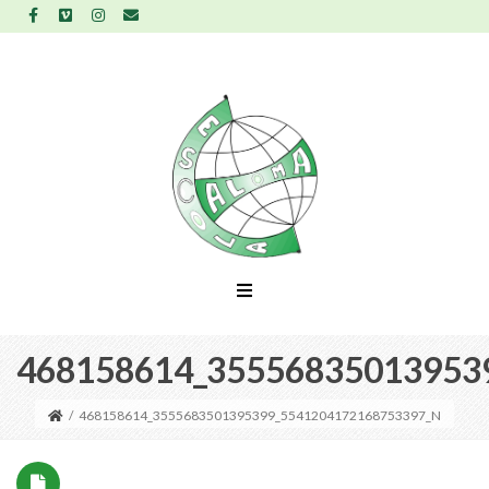
468158614_35556835013953
/
468158614_3555683501395399_5541204172168753397_N