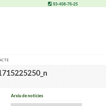
ACTE
1715225250_n
Arxiu de notícies
Arxiu