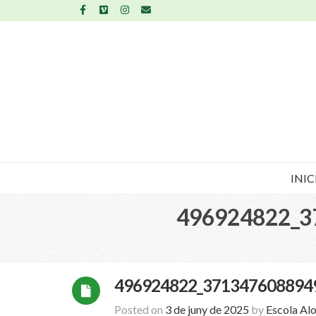
INIC
496924822_3
496924822_371347608894
Posted on
3 de juny de 2025
by
Escola Al