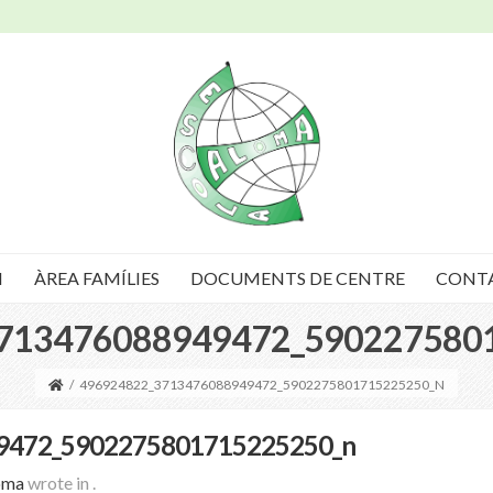
I
ÀREA FAMÍLIES
DOCUMENTS DE CENTRE
CONT
713476088949472_590227580
/
496924822_3713476088949472_5902275801715225250_N
9472_5902275801715225250_n
oma
wrote in
.