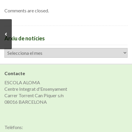
Comments are closed.
Arxiu de notícies
Arxiu
de
notícies
Contacte
ESCOLA ALOMA
Centre Integrat d'Ensenyament
Carrer Torrent Can Piquer s/n
08016 BARCELONA
Telèfons: