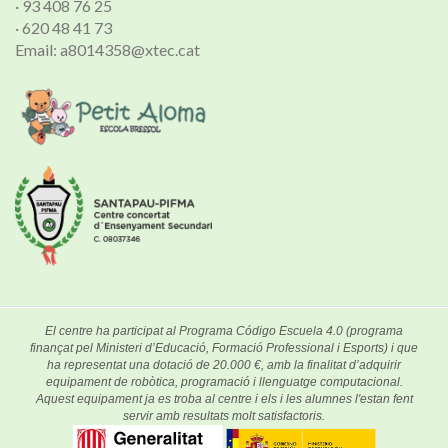
· 93 408 76 25
· 620 48 41 73
Email: a8014358@xtec.cat
El centre ha participat al Programa Código Escuela 4.0 (programa
finançat pel Ministeri d’Educació, Formació Professional i Esports) i que
ha representat una dotació de 20.000 €, amb la finalitat d’adquirir
equipament de robòtica, programació i llenguatge computacional.
Aquest equipament ja es troba al centre i els i les alumnes l'estan fent
servir amb resultats molt satisfactoris.