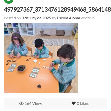
497927367_3713476128949468_5864148
Posted on
3 de juny de 2025
by
Escola Aloma
wrote in
.
164 Views
0
Likes