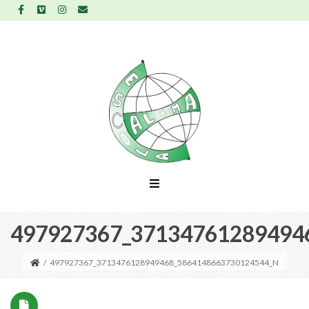
497927367_37134761289494
/
497927367_3713476128949468_5864148663730124544_N