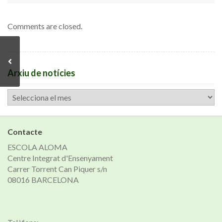
Comments are closed.
Arxiu de notícies
Arxiu
de
notícies
Contacte
ESCOLA ALOMA
Centre Integrat d'Ensenyament
Carrer Torrent Can Piquer s/n
08016 BARCELONA