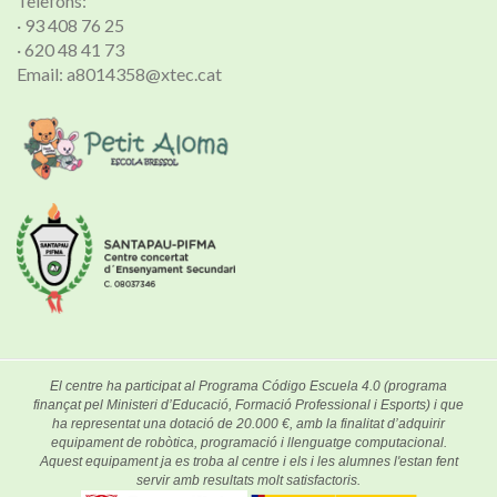
Telèfons:
· 93 408 76 25
· 620 48 41 73
Email: a8014358@xtec.cat
El centre ha participat al Programa Código Escuela 4.0 (programa
finançat pel Ministeri d’Educació, Formació Professional i Esports) i que
ha representat una dotació de 20.000 €, amb la finalitat d’adquirir
equipament de robòtica, programació i llenguatge computacional.
Aquest equipament ja es troba al centre i els i les alumnes l'estan fent
servir amb resultats molt satisfactoris.