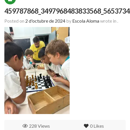
459787868_3497968483833568_5653734
Posted on
2 d'octubre de 2024
by
Escola Aloma
wrote in
.
228 Views
0
Likes