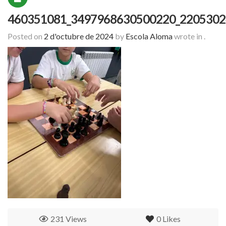
460351081_3497968630500220_2205302
Posted on
2 d'octubre de 2024
by
Escola Aloma
wrote in
.
231 Views
0
Likes