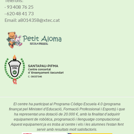
Telèfons:
· 93 408 76 25
· 620 48 41 73
Email: a8014358@xtec.cat
El centre ha participat al Programa Código Escuela 4.0 (programa
finançat pel Ministeri d’Educació, Formació Professional i Esports) i que
ha representat una dotació de 20.000 €, amb la finalitat d’adquirir
equipament de robòtica, programació i llenguatge computacional.
Aquest equipament ja es troba al centre i els i les alumnes l'estan fent
servir amb resultats molt satisfactoris.