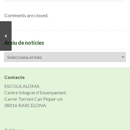
Comments are closed.
Arxiu de notícies
Arxiu
de
notícies
Contacte
ESCOLA ALOMA
Centre Integrat d'Ensenyament
Carrer Torrent Can Piquer s/n
08016 BARCELONA