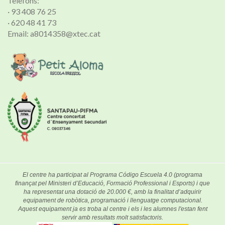
Telèfons:
· 93 408 76 25
· 620 48 41 73
Email: a8014358@xtec.cat
El centre ha participat al Programa Código Escuela 4.0 (programa
finançat pel Ministeri d’Educació, Formació Professional i Esports) i que
ha representat una dotació de 20.000 €, amb la finalitat d’adquirir
equipament de robòtica, programació i llenguatge computacional.
Aquest equipament ja es troba al centre i els i les alumnes l'estan fent
servir amb resultats molt satisfactoris.