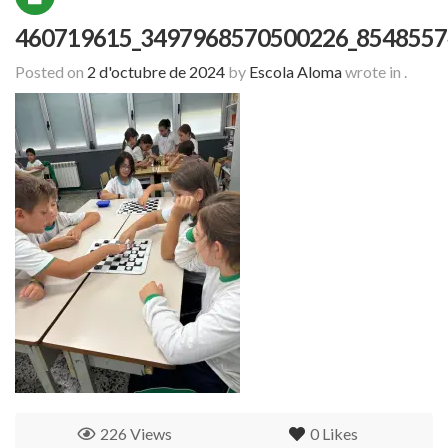
460719615_3497968570500226_8548557
Posted on
2 d'octubre de 2024
by
Escola Aloma
wrote in
.
226 Views
0
Likes