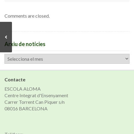
Comments are closed.
Arxiu de notícies
Arxiu
de
notícies
Contacte
ESCOLA ALOMA
Centre Integrat d'Ensenyament
Carrer Torrent Can Piquer s/n
08016 BARCELONA