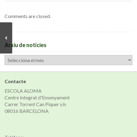
Comments are closed.
Arxiu de notícies
Arxiu
de
notícies
Contacte
ESCOLA ALOMA
Centre Integrat d'Ensenyament
Carrer Torrent Can Piquer s/n
08016 BARCELONA