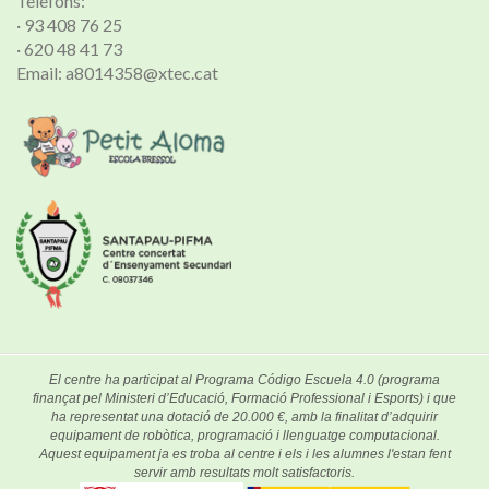
Telèfons:
· 93 408 76 25
· 620 48 41 73
Email: a8014358@xtec.cat
El centre ha participat al Programa Código Escuela 4.0 (programa
finançat pel Ministeri d’Educació, Formació Professional i Esports) i que
ha representat una dotació de 20.000 €, amb la finalitat d’adquirir
equipament de robòtica, programació i llenguatge computacional.
Aquest equipament ja es troba al centre i els i les alumnes l'estan fent
servir amb resultats molt satisfactoris.