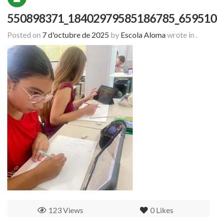
550898371_18402979585186785_659510
Posted on
7 d'octubre de 2025
by
Escola Aloma
wrote in
.
123 Views
0
Likes