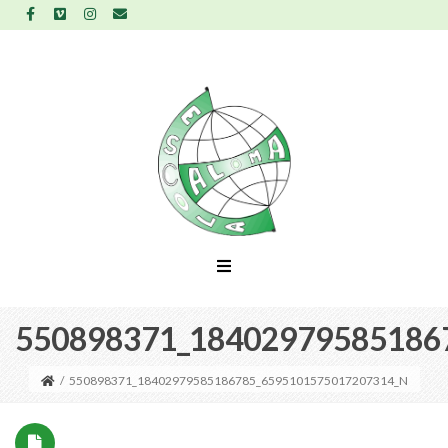
550898371_18402979585186
/
550898371_18402979585186785_6595101575017207314_N