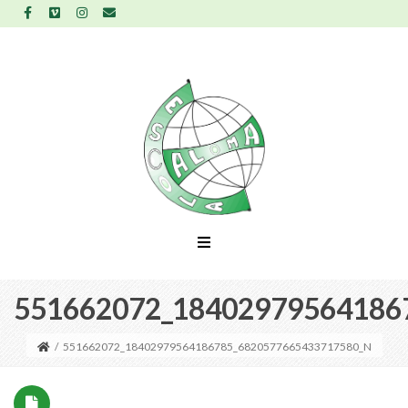
551662072_18402979564186
/
551662072_18402979564186785_6820577665433717580_N