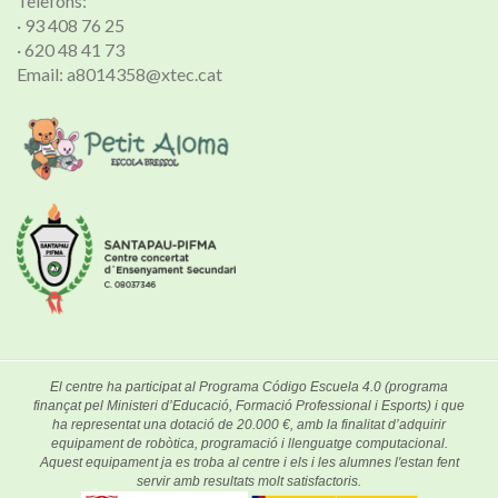
Telèfons:
· 93 408 76 25
· 620 48 41 73
Email: a8014358@xtec.cat
El centre ha participat al Programa Código Escuela 4.0 (programa
finançat pel Ministeri d’Educació, Formació Professional i Esports) i que
ha representat una dotació de 20.000 €, amb la finalitat d’adquirir
equipament de robòtica, programació i llenguatge computacional.
Aquest equipament ja es troba al centre i els i les alumnes l'estan fent
servir amb resultats molt satisfactoris.