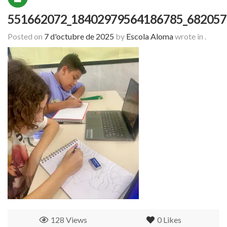
551662072_18402979564186785_682057
Posted on
7 d'octubre de 2025
by
Escola Aloma
wrote in
.
128 Views
0
Likes