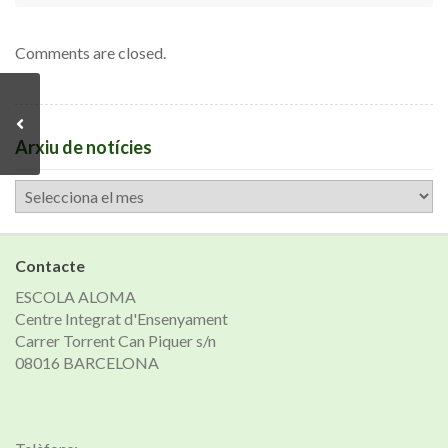
Comments are closed.
Arxiu de notícies
Arxiu
de
notícies
Contacte
ESCOLA ALOMA
Centre Integrat d'Ensenyament
Carrer Torrent Can Piquer s/n
08016 BARCELONA