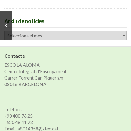
Arxiu de notícies
Arxiu
de
notícies
Contacte
ESCOLA ALOMA
Centre Integrat d'Ensenyament
Carrer Torrent Can Piquer s/n
08016 BARCELONA
Telèfons:
· 93 408 76 25
· 620 48 41 73
Email: a8014358@xtec.cat