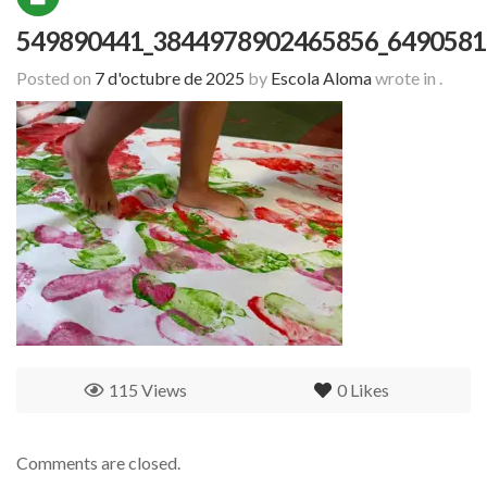
549890441_3844978902465856_6490581
Posted on
7 d'octubre de 2025
by
Escola Aloma
wrote in
.
115 Views
0
Likes
Comments are closed.