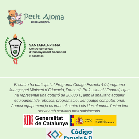
El centre ha participat al Programa Código Escuela 4.0 (programa
finançat pel Ministeri d’Educació, Formació Professional i Esports) i que
ha representat una dotació de 20.000 €, amb la finalitat d’adquirir
equipament de robòtica, programació i llenguatge computacional.
Aquest equipament ja es troba al centre i els i les alumnes l'estan fent
servir amb resultats molt satisfactoris.