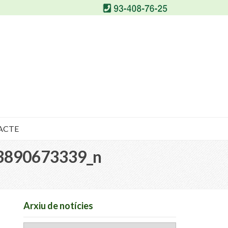
ACTE
3890673339_n
Arxiu de notícies
Arxiu