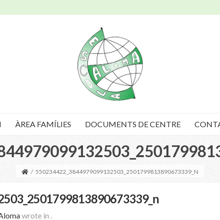
I
ÀREA FAMÍLIES
DOCUMENTS DE CENTRE
CONT
844979099132503_250179981
/
550234422_3844979099132503_2501799813890673339_N
2503_2501799813890673339_n
 Aloma
wrote in
.