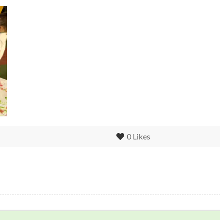
0
Likes