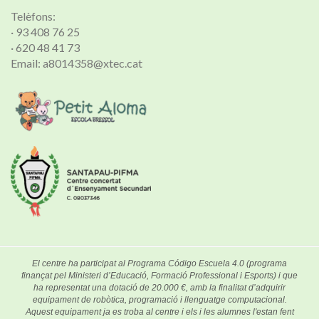
Telèfons:
· 93 408 76 25
· 620 48 41 73
Email: a8014358@xtec.cat
El centre ha participat al Programa Código Escuela 4.0 (programa
finançat pel Ministeri d’Educació, Formació Professional i Esports) i que
ha representat una dotació de 20.000 €, amb la finalitat d’adquirir
equipament de robòtica, programació i llenguatge computacional.
Aquest equipament ja es troba al centre i els i les alumnes l'estan fent