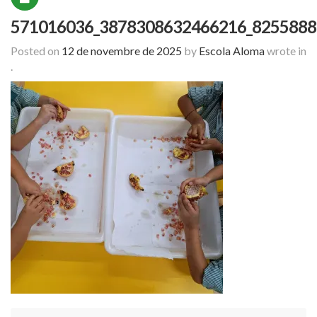
571016036_3878308632466216_8255888
Posted on
12 de novembre de 2025
by
Escola Aloma
wrote in
.