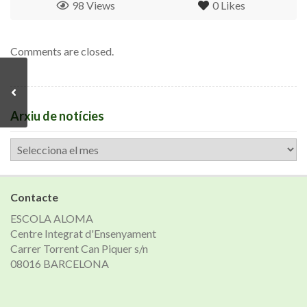
98 Views
0
Likes
Comments are closed.
Arxiu de notícies
Arxiu
de
notícies
Contacte
ESCOLA ALOMA
Centre Integrat d'Ensenyament
Carrer Torrent Can Piquer s/n
08016 BARCELONA