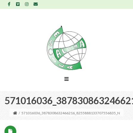
571016036_38783086324662
/
571016036_3878308632466216_8255888133707556835_N