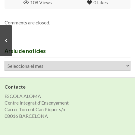
108 Views
0
Likes
Comments are closed.
Arxiu de notícies
Arxiu
de
notícies
Contacte
ESCOLA ALOMA
Centre Integrat d'Ensenyament
Carrer Torrent Can Piquer s/n
08016 BARCELONA