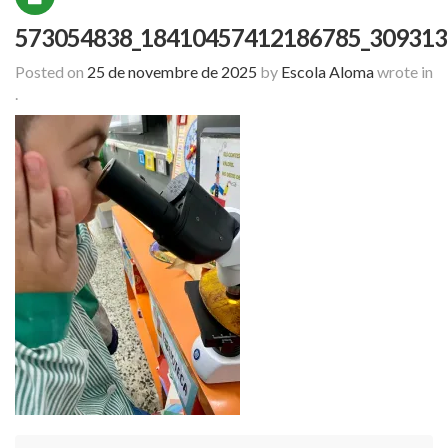
573054838_18410457412186785_309313
Posted on
25 de novembre de 2025
by
Escola Aloma
wrote in
.