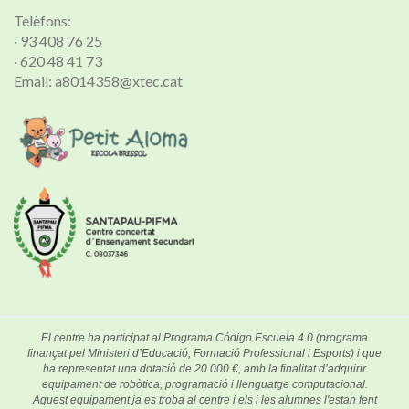
Telèfons:
· 93 408 76 25
· 620 48 41 73
Email: a8014358@xtec.cat
El centre ha participat al Programa Código Escuela 4.0 (programa
finançat pel Ministeri d’Educació, Formació Professional i Esports) i que
ha representat una dotació de 20.000 €, amb la finalitat d’adquirir
equipament de robòtica, programació i llenguatge computacional.
Aquest equipament ja es troba al centre i els i les alumnes l'estan fent