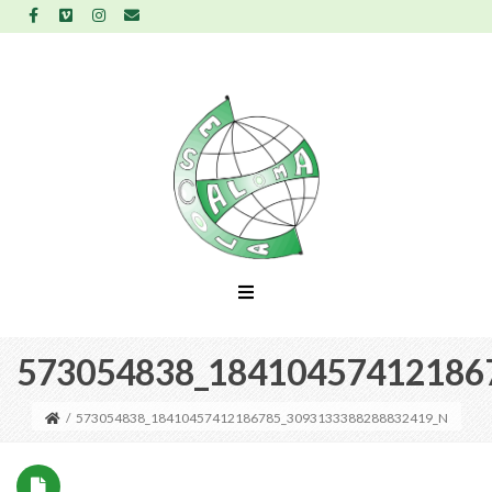
573054838_18410457412186
/
573054838_18410457412186785_3093133388288832419_N