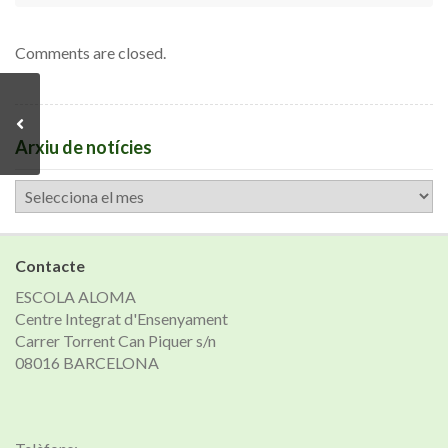
Comments are closed.
Arxiu de notícies
Arxiu
de
notícies
Contacte
ESCOLA ALOMA
Centre Integrat d'Ensenyament
Carrer Torrent Can Piquer s/n
08016 BARCELONA