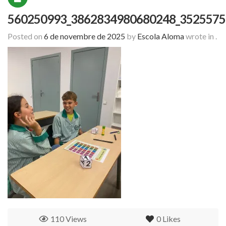
560250993_3862834980680248_3525575
Posted on
6 de novembre de 2025
by
Escola Aloma
wrote in
.
110 Views
0
Likes