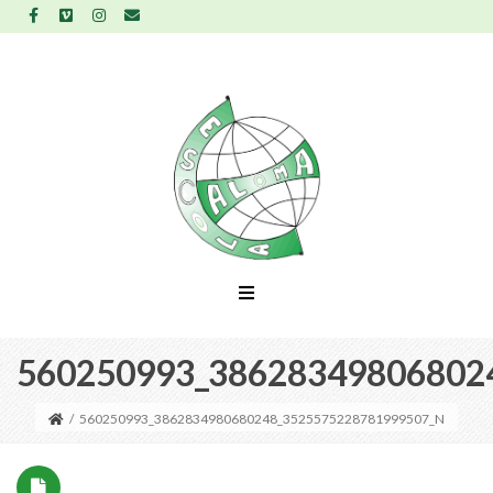
560250993_38628349806802
/
560250993_3862834980680248_3525575228781999507_N