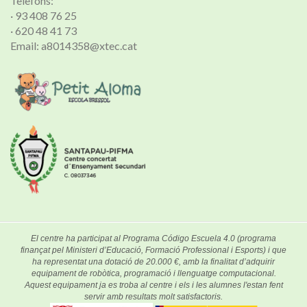
Telèfons:
· 93 408 76 25
· 620 48 41 73
Email: a8014358@xtec.cat
El centre ha participat al Programa Código Escuela 4.0 (programa
finançat pel Ministeri d’Educació, Formació Professional i Esports) i que
ha representat una dotació de 20.000 €, amb la finalitat d’adquirir
equipament de robòtica, programació i llenguatge computacional.
Aquest equipament ja es troba al centre i els i les alumnes l'estan fent
servir amb resultats molt satisfactoris.