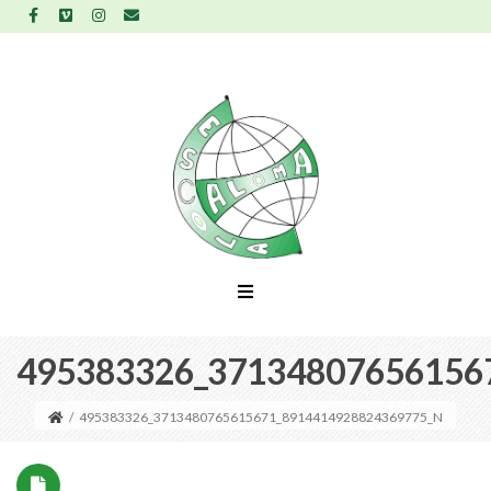
495383326_37134807656156
/
495383326_3713480765615671_8914414928824369775_N