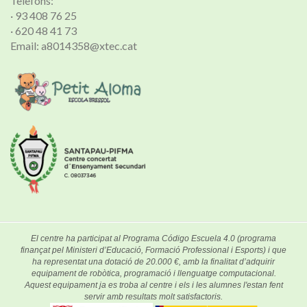
Telèfons:
· 93 408 76 25
· 620 48 41 73
Email: a8014358@xtec.cat
El centre ha participat al Programa Código Escuela 4.0 (programa
finançat pel Ministeri d’Educació, Formació Professional i Esports) i que
ha representat una dotació de 20.000 €, amb la finalitat d’adquirir
equipament de robòtica, programació i llenguatge computacional.
Aquest equipament ja es troba al centre i els i les alumnes l'estan fent
servir amb resultats molt satisfactoris.