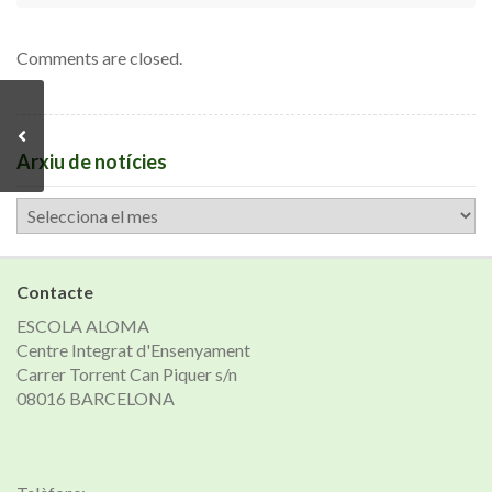
Comments are closed.
Arxiu de notícies
Arxiu
de
notícies
Contacte
ESCOLA ALOMA
Centre Integrat d'Ensenyament
Carrer Torrent Can Piquer s/n
08016 BARCELONA