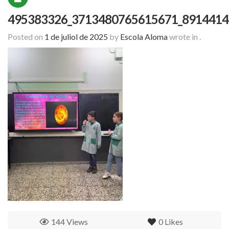
495383326_3713480765615671_8914414
Posted on
1 de juliol de 2025
by
Escola Aloma
wrote in
.
144 Views
0
Likes