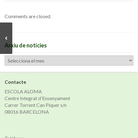
Comments are closed.
Arxiu de notícies
Arxiu
de
notícies
Contacte
ESCOLA ALOMA
Centre Integrat d'Ensenyament
Carrer Torrent Can Piquer s/n
08016 BARCELONA