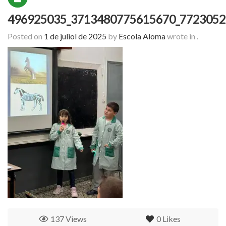
496925035_3713480775615670_7723052
Posted on
1 de juliol de 2025
by
Escola Aloma
wrote in
.
137 Views
0
Likes