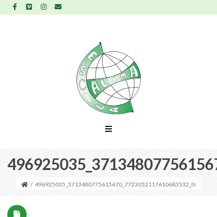
496925035_37134807756156
/
496925035_3713480775615670_7723052117610683532_N