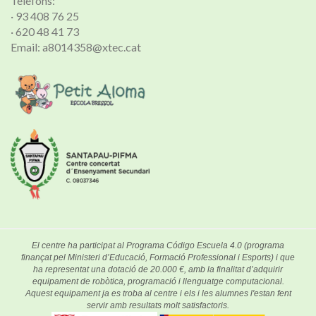
Telèfons:
· 93 408 76 25
· 620 48 41 73
Email: a8014358@xtec.cat
El centre ha participat al Programa Código Escuela 4.0 (programa
finançat pel Ministeri d’Educació, Formació Professional i Esports) i que
ha representat una dotació de 20.000 €, amb la finalitat d’adquirir
equipament de robòtica, programació i llenguatge computacional.
Aquest equipament ja es troba al centre i els i les alumnes l'estan fent
servir amb resultats molt satisfactoris.