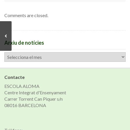
Comments are closed.
Arxiu de notícies
Arxiu
de
notícies
Contacte
ESCOLA ALOMA
Centre Integrat d'Ensenyament
Carrer Torrent Can Piquer s/n
08016 BARCELONA