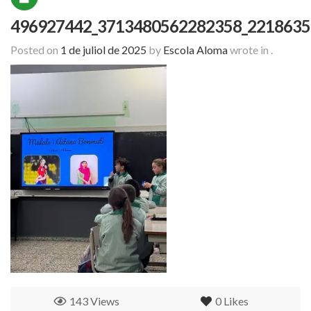
496927442_3713480562282358_2218635
Posted on
1 de juliol de 2025
by
Escola Aloma
wrote in
.
143 Views
0
Likes