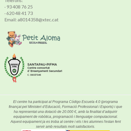
Telèfons:
· 93 408 76 25
· 620 48 41 73
Email: a8014358@xtec.cat
El centre ha participat al Programa Código Escuela 4.0 (programa
finançat pel Ministeri d’Educació, Formació Professional i Esports) i que
ha representat una dotació de 20.000 €, amb la finalitat d’adquirir
equipament de robòtica, programació i llenguatge computacional.
Aquest equipament ja es troba al centre i els i les alumnes l'estan fent
servir amb resultats molt satisfactoris.