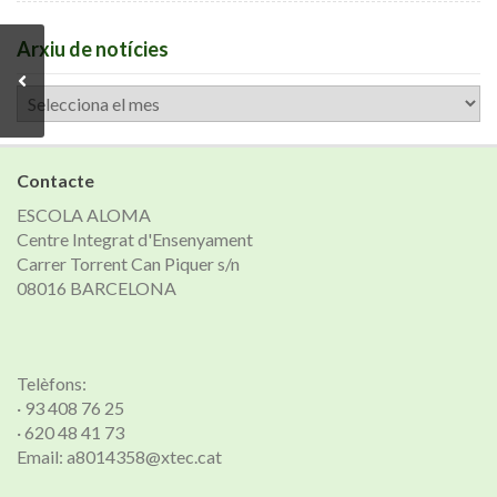
Arxiu de notícies
Arxiu
de
notícies
Contacte
ESCOLA ALOMA
Centre Integrat d'Ensenyament
Carrer Torrent Can Piquer s/n
08016 BARCELONA
Telèfons:
· 93 408 76 25
· 620 48 41 73
Email: a8014358@xtec.cat