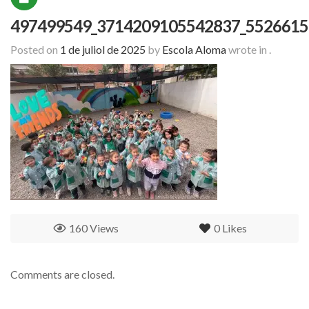
497499549_3714209105542837_5526615
Posted on
1 de juliol de 2025
by
Escola Aloma
wrote in
.
160 Views
0
Likes
Comments are closed.