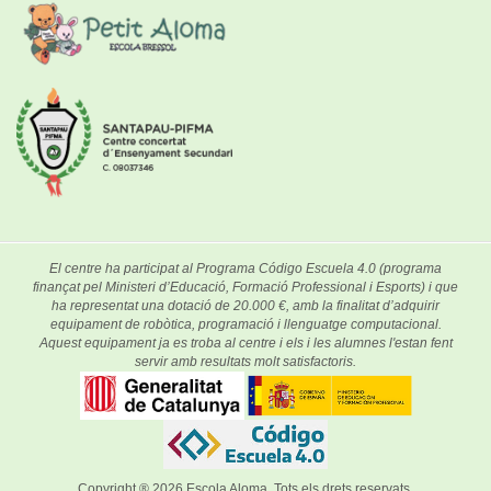
El centre ha participat al Programa Código Escuela 4.0 (programa
finançat pel Ministeri d’Educació, Formació Professional i Esports) i que
ha representat una dotació de 20.000 €, amb la finalitat d’adquirir
equipament de robòtica, programació i llenguatge computacional.
Aquest equipament ja es troba al centre i els i les alumnes l'estan fent
servir amb resultats molt satisfactoris.
Copyright ® 2026
Escola Aloma
. Tots els drets reservats.