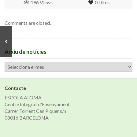
196 Views
0
Likes
Comments are closed.
Arxiu de notícies
Arxiu
de
notícies
Contacte
ESCOLA ALOMA
Centre Integrat d'Ensenyament
Carrer Torrent Can Piquer s/n
08016 BARCELONA