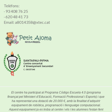
Telèfons:
· 93 408 76 25
· 620 48 41 73
Email: a8014358@xtec.cat
El centre ha participat al Programa Código Escuela 4.0 (programa
finançat pel Ministeri d’Educació, Formació Professional i Esports) i que
ha representat una dotació de 20.000 €, amb la finalitat d’adquirir
equipament de robòtica, programació i llenguatge computacional.
Aquest equipament ja es troba al centre i els i les alumnes l'estan fent