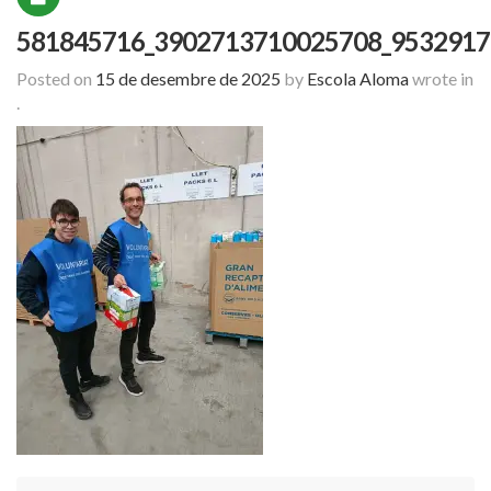
581845716_3902713710025708_9532917
Posted on
15 de desembre de 2025
by
Escola Aloma
wrote in
.