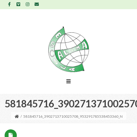
581845716_39027137100257
/
581845716_3902713710025708_953291785538453360_N