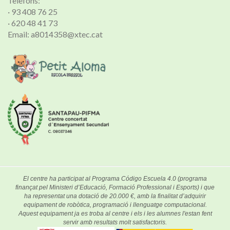
Telèfons:
· 93 408 76 25
· 620 48 41 73
Email: a8014358@xtec.cat
El centre ha participat al Programa Código Escuela 4.0 (programa
finançat pel Ministeri d’Educació, Formació Professional i Esports) i que
ha representat una dotació de 20.000 €, amb la finalitat d’adquirir
equipament de robòtica, programació i llenguatge computacional.
Aquest equipament ja es troba al centre i els i les alumnes l'estan fent
servir amb resultats molt satisfactoris.