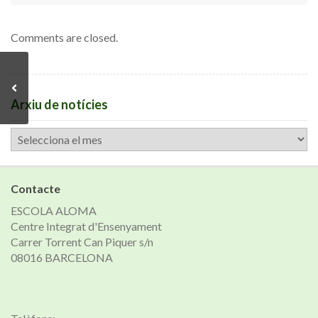
Comments are closed.
Arxiu de notícies
Arxiu
de
notícies
Contacte
ESCOLA ALOMA
Centre Integrat d'Ensenyament
Carrer Torrent Can Piquer s/n
08016 BARCELONA