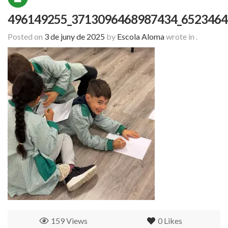
496149255_3713096468987434_6523464
Posted on
3 de juny de 2025
by
Escola Aloma
wrote in
.
159 Views
0
Likes