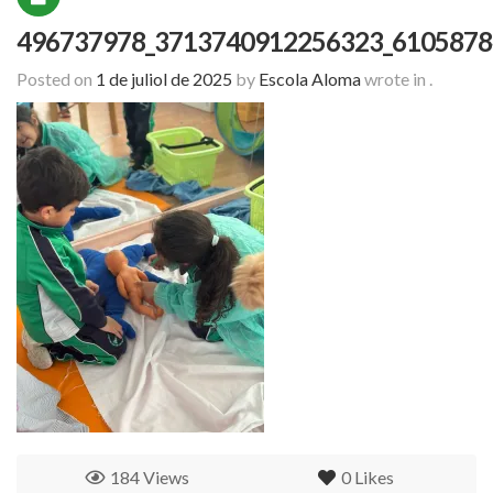
496737978_3713740912256323_6105878
Posted on
1 de juliol de 2025
by
Escola Aloma
wrote in
.
184 Views
0
Likes