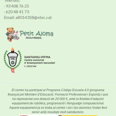
Telèfons:
· 93 408 76 25
· 620 48 41 73
Email: a8014358@xtec.cat
El centre ha participat al Programa Código Escuela 4.0 (programa
finançat pel Ministeri d’Educació, Formació Professional i Esports) i que
ha representat una dotació de 20.000 €, amb la finalitat d’adquirir
equipament de robòtica, programació i llenguatge computacional.
Aquest equipament ja es troba al centre i els i les alumnes l'estan fent
servir amb resultats molt satisfactoris.