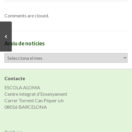
Comments are closed.
Arxiu de notícies
Arxiu
de
notícies
Contacte
ESCOLA ALOMA
Centre Integrat d'Ensenyament
Carrer Torrent Can Piquer s/n
08016 BARCELONA