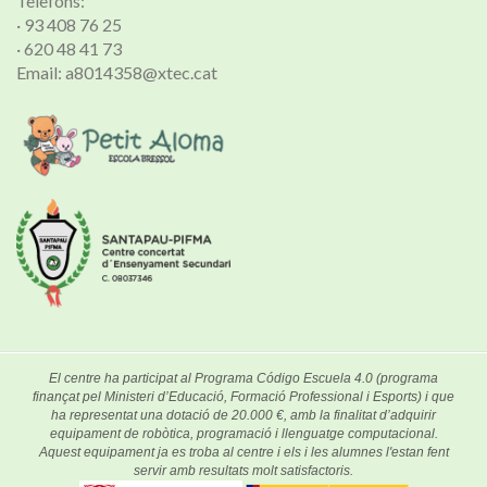
Telèfons:
· 93 408 76 25
· 620 48 41 73
Email: a8014358@xtec.cat
El centre ha participat al Programa Código Escuela 4.0 (programa
finançat pel Ministeri d’Educació, Formació Professional i Esports) i que
ha representat una dotació de 20.000 €, amb la finalitat d’adquirir
equipament de robòtica, programació i llenguatge computacional.
Aquest equipament ja es troba al centre i els i les alumnes l'estan fent
servir amb resultats molt satisfactoris.