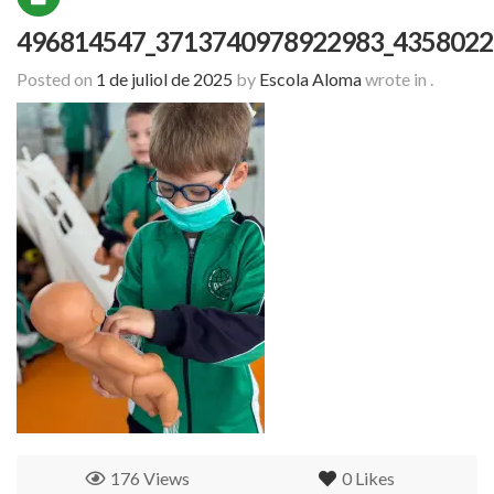
496814547_3713740978922983_4358022
Posted on
1 de juliol de 2025
by
Escola Aloma
wrote in
.
176 Views
0
Likes