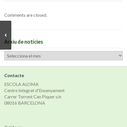
Comments are closed.
Arxiu de notícies
Arxiu
de
notícies
Contacte
ESCOLA ALOMA
Centre Integrat d'Ensenyament
Carrer Torrent Can Piquer s/n
08016 BARCELONA