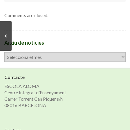
Comments are closed.
Arxiu de notícies
Arxiu
de
notícies
Contacte
ESCOLA ALOMA
Centre Integrat d'Ensenyament
Carrer Torrent Can Piquer s/n
08016 BARCELONA