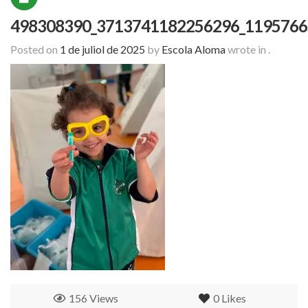
498308390_3713741182256296_1195766
Posted on
1 de juliol de 2025
by
Escola Aloma
wrote in
.
156 Views
0
Likes