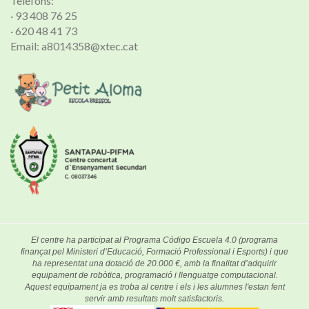
Telèfons:
· 93 408 76 25
· 620 48 41 73
Email: a8014358@xtec.cat
El centre ha participat al Programa Código Escuela 4.0 (programa
finançat pel Ministeri d’Educació, Formació Professional i Esports) i que
ha representat una dotació de 20.000 €, amb la finalitat d’adquirir
equipament de robòtica, programació i llenguatge computacional.
Aquest equipament ja es troba al centre i els i les alumnes l'estan fent
servir amb resultats molt satisfactoris.